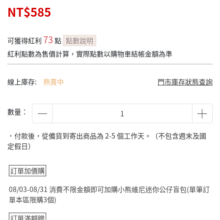
NT$585
73
可獲得紅利
點
點數說明
紅利點數為售價計算，實際點數以購物車結帳金額為準
線上庫存:
熱賣中
門市庫存狀態查詢
數量：
˙付款後，從備貨到寄出商品為 2-5 個工作天。（不包含週末及國
定假日）
訂單加價購
08/03-08/31 消費不限金額即可加購小熊維尼迷你公仔盲包(單筆訂
單本區限購3個)
訂單滿額贈