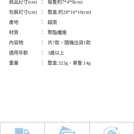
商品尺寸(cm)
：
每隻約7*4*9(cm)
包裝尺寸(cm)
：
整盒:約28*16*10(cm)
產地
：
越南
材質
：
聚酯纖維
內容物
：
共7款，隨機出貨1款
適用年齡
：
3歲以上
重量
：
整盒:323g、單隻:14g