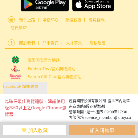
新手上路
購物FAQ
聯絡客服
會員條款
會員權益
關於我們
門市資訊
人才募集
隱私政策
麗嬰國際官方網站
Funbox Toys官方購物網站
Sanrio Gift Gate官方購物網站
Facebook 粉絲專頁
為確保最佳瀏覽體驗，建議使用
麗嬰國際股份有限公司 臺北市內湖區
南京東路6段346號5樓
版本60以上之Google Chrome瀏
營業時間 : 週一~週五 09:00至17:30
覽器
客服信箱 service_member@letoy.co
m.tw
Copyright 2019 麗嬰國際版權所有
加入收藏
加入購物車