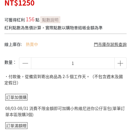
NT$1250
156
可獲得紅利
點
點數說明
紅利點數為售價計算，實際點數以購物車結帳金額為準
線上庫存:
熱賣中
門市庫存狀態查詢
數量：
˙付款後，從備貨到寄出商品為 2-5 個工作天。（不包含週末及國
定假日）
訂單加價購
08/03-08/31 消費不限金額即可加購小熊維尼迷你公仔盲包(單筆訂
單本區限購3個)
訂單滿額贈