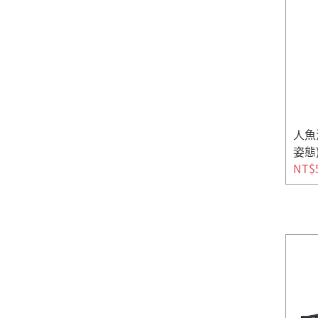
人魚
姿態
NT$