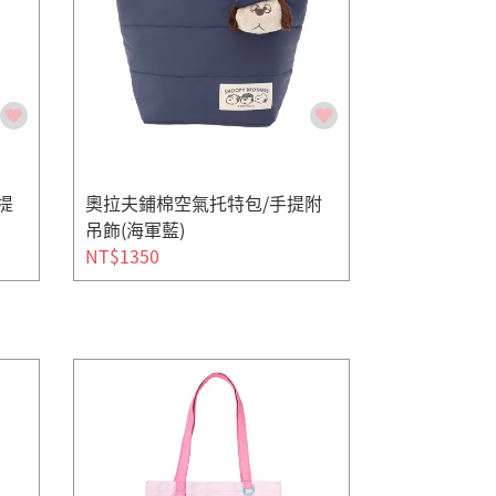
提
奧拉夫鋪棉空氣托特包/手提附
吊飾(海軍藍)
NT$1350