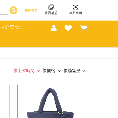
進階搜尋
會員權益
集點說明
⭐史努比⭐
依上架時間
依價格
依銷售量