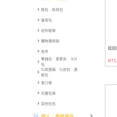
肩包‧斜背包
後背包
迷你提袋
購物環保袋
拉拉
皮夾
零錢包‧車票夾‧卡片
NT$
包
化妝提箱‧化妝包‧面
紙包
束口袋
兒童包袋
其他包包
個人‧美妝用品