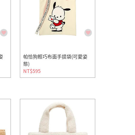
姿
帕恰狗輕巧布面手提袋(可愛姿
態)
NT$595