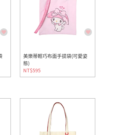
袋
美樂蒂輕巧布面手提袋(可愛姿
態)
NT$595