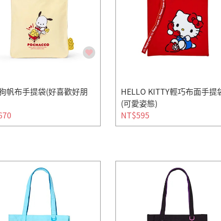
狗帆布手提袋(好喜歡好朋
HELLO KITTY輕巧布面手提
(可愛姿態)
670
NT$595