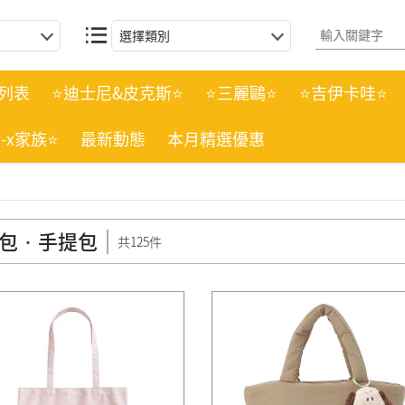
選擇類別
列表
⭐迪士尼&皮克斯⭐
⭐三麗鷗⭐
⭐吉伊卡哇⭐
n-x家族⭐
最新動態
本月精選優惠
包‧手提包
共125件