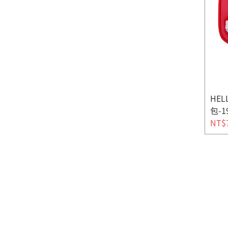
HE
包-1
NT$