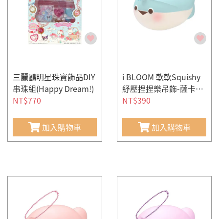
三麗鷗明星珠寶飾品DIY
i BLOOM 軟軟Squishy
串珠組(Happy Dream!)
紓壓捏捏樂吊飾-薩卡班
NT$770
甲魚(藍色)
NT$390
加入購物車
加入購物車