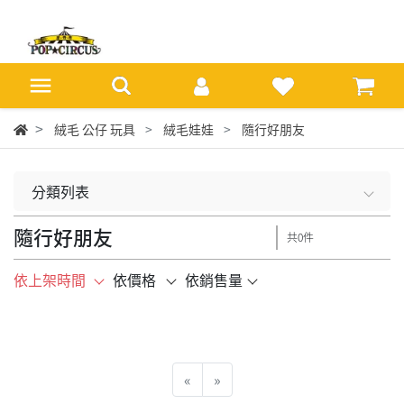
絨毛 公仔 玩具
絨毛娃娃
隨行好朋友
分類列表
隨行好朋友
共0件
依上架時間
依價格
依銷售量
«
»