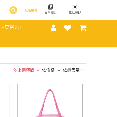
進階搜尋
會員權益
集點說明
⭐史努比⭐
依上架時間
依價格
依銷售量