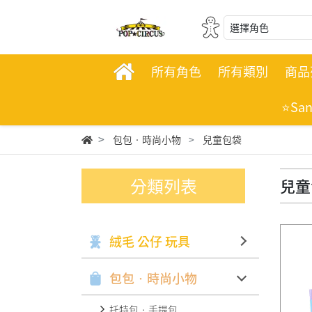
選擇角色
所有角色
所有類別
商品
⭐Sa
包包‧時尚小物
兒童包袋
分類列表
兒童
絨毛 公仔 玩具
包包‧時尚小物
托特包‧手提包