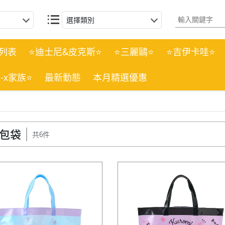
選擇類別
列表
⭐迪士尼&皮克斯⭐
⭐三麗鷗⭐
⭐吉伊卡哇⭐
n-x家族⭐
最新動態
本月精選優惠
包袋
共6件