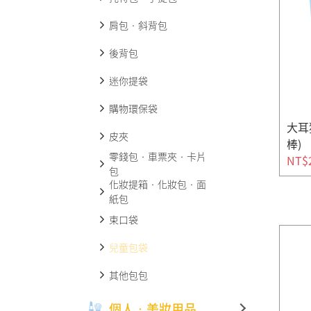
肩包‧斜背包
後背包
迷你提袋
購物環保袋
大耳
皮夾
棒)
零錢包‧車票夾‧卡片
NT$
包
化妝提箱‧化妝包‧面
紙包
束口袋
兒童包袋
其他包包
個人‧美妝用品